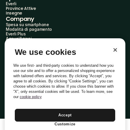
Everli
Province Attive
Insegne
Company
Spesa su smartphone
Modalità di pagamento
Everli Plus
AgevolAzioni
Diventa Partner
Advertise with Us
We use cookies
Everli Shoppers
About Us
Scopri chi siamo
We use first- and third-party cookies to understand how you
Everli News
use our site and to offer a personalized shopping experience
Domande frequenti
with tailored offers and services. By clicking “Accept”, you
Lavora con noi
agree to all cookies. By clicking “Cookie Settings”, you can
Diventa Shopper
choose which cookies to allow. If you close this banner with
Investitori
“X”, only essential cookies will be used. To learn more, see
Privacy
Cookie
Preferenze Cookie
Termini e Condizioni
Codice Etico
our
cookie policy
Copyright © 2014-2026 Everli Global Inc.
Italiano
Accept
Customize
1
Aggiungi Al Carrello