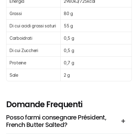
Energia
2980kJ/725kcal
Grassi
80 g
Di cui acidi grassi saturi
55 g
Carboidrati
0,5 g
Di cui Zuccheri
0,5 g
Proteine
0,7 g
Sale
2 g
Domande Frequenti
Posso farmi consegnare Président, 
French Butter Salted?