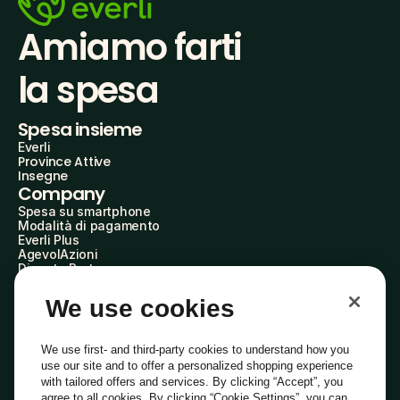
Amiamo farti
la spesa
Spesa insieme
Everli
Province Attive
Insegne
Company
Spesa su smartphone
Modalità di pagamento
Everli Plus
AgevolAzioni
Diventa Partner
Advertise with Us
Everli Shoppers
We use cookies
About Us
Scopri chi siamo
Everli News
We use first- and third-party cookies to understand how you
Domande frequenti
use our site and to offer a personalized shopping experience
Lavora con noi
with tailored offers and services. By clicking “Accept”, you
Diventa Shopper
agree to all cookies. By clicking “Cookie Settings”, you can