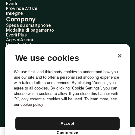
Everli
Province Attive
Insegne
Company
Spesa su smartphone
Modalità di pagamento
Everli Plus
AgevolAzioni
Diventa Partner
Advertise with Us
Everli Shoppers
We use cookies
About Us
Scopri chi siamo
Everli News
We use first- and third-party cookies to understand how you
Domande frequenti
use our site and to offer a personalized shopping experience
Lavora con noi
with tailored offers and services. By clicking “Accept”, you
Diventa Shopper
agree to all cookies. By clicking “Cookie Settings”, you can
Investitori
choose which cookies to allow. If you close this banner with
Privacy
Cookie
Preferenze Cookie
“X”, only essential cookies will be used. To learn more, see
Termini e Condizioni
Codice Etico
our
cookie policy
Indirizzo PEC: everli@pec.it - indirizzo DPO: dpo@everli.com
Copyright © 2014-2026 Everli Global Inc.
Italiano
Accept
Customize