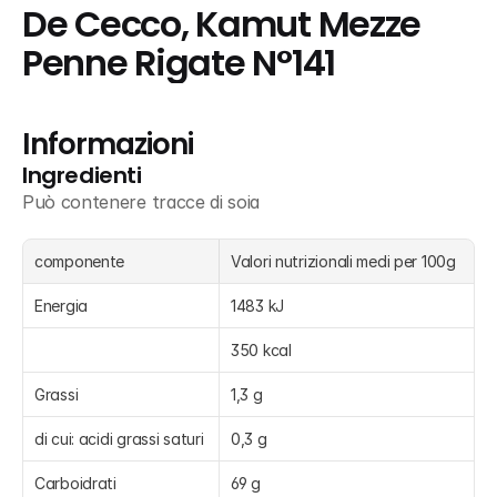
De Cecco, Kamut Mezze 
Penne Rigate N°141
Informazioni
Ingredienti
Può contenere tracce di soia
componente
Valori nutrizionali medi per 100g
Energia
1483 kJ
350 kcal
Grassi
1,3 g
di cui: acidi grassi saturi
0,3 g
Carboidrati
69 g