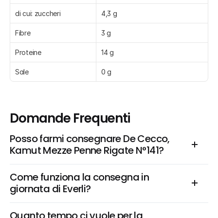
di cui: zuccheri
4,3 g
Fibre
3 g
Proteine
14 g
Sale
0 g
Domande Frequenti
Posso farmi consegnare De Cecco, 
Kamut Mezze Penne Rigate N°141?
Come funziona la consegna in 
giornata di Everli?
Quanto tempo ci vuole per la 