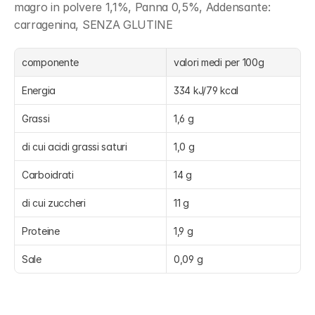
magro in polvere 1,1%, Panna 0,5%, Addensante: 
carragenina, SENZA GLUTINE
componente
valori medi per 100g
Energia
334 kJ/79 kcal
Grassi
1,6 g
di cui acidi grassi saturi
1,0 g
Carboidrati
14 g
di cui zuccheri
11 g
Proteine
1,9 g
Sale
0,09 g