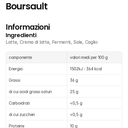
Boursault
Informazioni
Ingredienti
Latte, Crema di latte, Fermenti, Sale, Caglio
componente
valori medi per 100 g
Energia
1502kJ - 364 kcal
Grassi
36 g
di cui acidi grassi saturi
25 g
Carboidrati
<0,5 g
di cui zuccheri
<0,5 g
Proteine
10 g