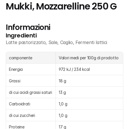
Mukki, Mozzarelline 250 G
Informazioni
Ingredienti
Latte pastorizzato, Sale, Caglio, Fermenti lattici
componente
Valori medi per 100g di prodotto
Energia
972 kJ / 234 kcal
Grassi
18 g
di cui acidi grassi saturi
13 g
Carboidrati
1,0 g
di cui zuccheri
1,0 g
Proteine
17 g