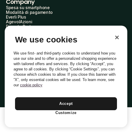
Company
Spesa su smartphone
Modalità di pagamento
Everli Plus
AgevolAzioni
Diventa Partner
Advertise with Us
Everli Shoppers
We use cookies
About Us
Scopri chi siamo
Everli News
We use first- and third-party cookies to understand how you
Domande frequenti
use our site and to offer a personalized shopping experience
Lavora con noi
with tailored offers and services. By clicking “Accept”, you
Diventa Shopper
agree to all cookies. By clicking “Cookie Settings”, you can
Investitori
choose which cookies to allow. If you close this banner with
Privacy
Cookie
Preferenze Cookie
“X”, only essential cookies will be used. To learn more, see
Termini e Condizioni
Codice Etico
our
cookie policy
Indirizzo PEC: everli@pec.it - indirizzo DPO: dpo@everli.com
Copyright © 2014-2026 Everli Global Inc.
Italiano
Accept
Customize
1
Aggiungi Al Carrello