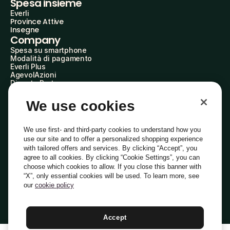
Spesa insieme
Everli
Province Attive
Insegne
Company
Spesa su smartphone
Modalità di pagamento
Everli Plus
AgevolAzioni
Diventa Partner
Advertise with Us
Everli Shoppers
We use cookies
About Us
Scopri chi siamo
Everli News
We use first- and third-party cookies to understand how you
Domande frequenti
use our site and to offer a personalized shopping experience
Lavora con noi
with tailored offers and services. By clicking “Accept”, you
Diventa Shopper
agree to all cookies. By clicking “Cookie Settings”, you can
Investitori
choose which cookies to allow. If you close this banner with
Privacy
Cookie
Preferenze Cookie
“X”, only essential cookies will be used. To learn more, see
Termini e Condizioni
Codice Etico
our
cookie policy
Indirizzo PEC: everli@pec.it - indirizzo DPO: dpo@everli.com
Copyright © 2014-2026 Everli Global Inc.
Italiano
Accept