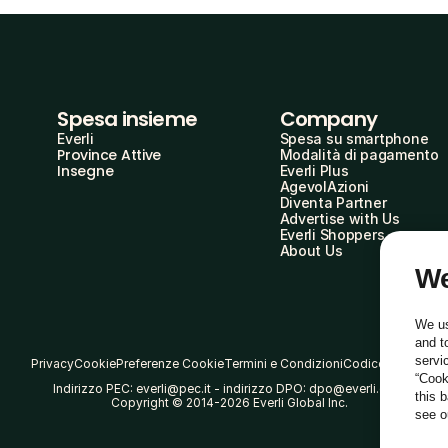
Spesa insieme
Company
Everli
Spesa su smartphone
Province Attive
Modalità di pagamento
Insegne
Everli Plus
AgevolAzioni
Diventa Partner
Advertise with Us
Everli Shoppers
About Us
We
We us
and t
servi
Privacy
Cookie
Preferenze Cookie
Termini e Condizioni
Codice Etico
“Cook
Indirizzo PEC: everli@pec.it - indirizzo DPO: dpo@everli.com
this 
Copyright © 2014-2026 Everli Global Inc.
see 