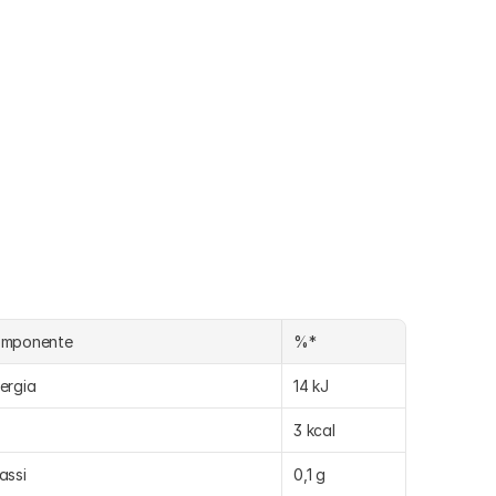
omponente
%*
ergia
14 kJ
3 kcal
assi
0,1 g