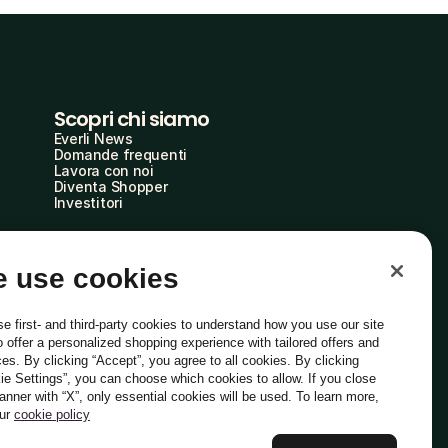
Scopri chi siamo
Everli News
Domande frequenti
Lavora con noi
Diventa Shopper
Investitori
 use cookies
e first- and third-party cookies to understand how you use our site
o offer a personalized shopping experience with tailored offers and
ces. By clicking “Accept”, you agree to all cookies. By clicking
ie Settings”, you can choose which cookies to allow. If you close
Italiano
banner with “X”, only essential cookies will be used. To learn more,
our
cookie policy