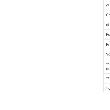
di
Ca
di
Fi
Pr
Sa
*%
ad
**
1 