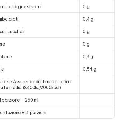
 cui: acidi grassi saturi
0 g
rboidrati
0,4 g
 cui: zuccheri
0 g
bre
0 g
oteine
0,3 g
le
0,54 g
 delle Assunzioni di riferimento di un 
ulto medio (8400kJ/2000kcal)
1 porzione = 250 ml
confezione = 4 porzioni