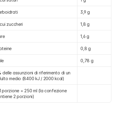
rboidrati
3,9 g
 cui zuccheri
1,8 g
bre
1,6 g
oteine
0,8 g
le
0,78 g
 delle assunzioni di riferimento di un 
ulto medio (8400 kJ / 2000 kcal)
1 porzione = 250 ml (la confezione 
ntiene 2 porzioni)