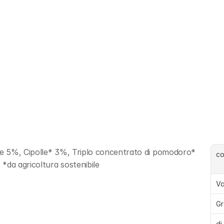
e 5%, Cipolle* 3%, Triplo concentrato di pomodoro* 
c
*da agricoltura sostenibile
Va
Gr
di