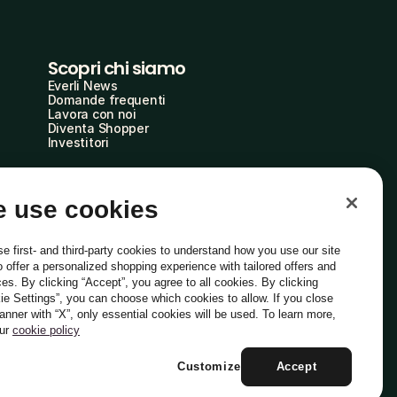
Scopri chi siamo
Everli News
Domande frequenti
Lavora con noi
Diventa Shopper
Investitori
 use cookies
e first- and third-party cookies to understand how you use our site
o offer a personalized shopping experience with tailored offers and
ces. By clicking “Accept”, you agree to all cookies. By clicking
ie Settings”, you can choose which cookies to allow. If you close
Italiano
banner with “X”, only essential cookies will be used. To learn more,
our
cookie policy
Customize
Accept