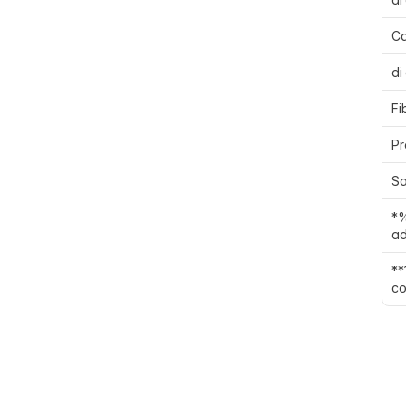
Ca
di
Fi
Pr
Sa
*%
ad
**
co