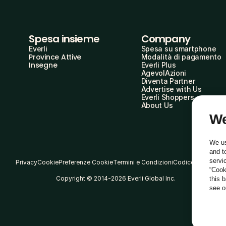
Spesa insieme
Company
Everli
Spesa su smartphone
Province Attive
Modalità di pagamento
Insegne
Everli Plus
AgevolAzioni
Diventa Partner
Advertise with Us
Everli Shoppers
About Us
We
We us
and t
servi
Privacy
Cookie
Preferenze Cookie
Termini e Condizioni
Codice Etico
“Cook
Copyright © 2014-2026 Everli Global Inc.
this 
see 