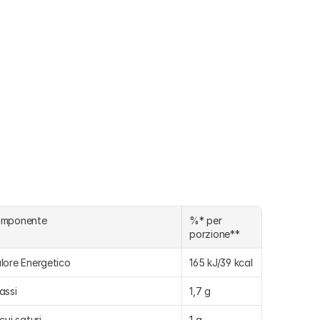
omponente
%* per 
porzione**
lore Energetico
165 kJ/39 kcal
assi
1,7 g
 cui saturi
1 g