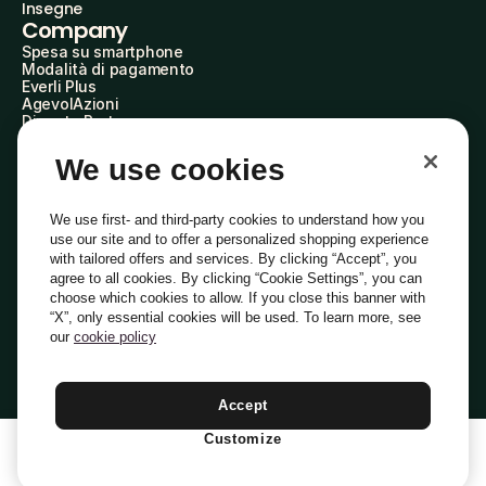
Insegne
Company
Spesa su smartphone
Modalità di pagamento
Everli Plus
AgevolAzioni
Diventa Partner
Advertise with Us
Everli Shoppers
We use cookies
About Us
Scopri chi siamo
Everli News
We use first- and third-party cookies to understand how you
Domande frequenti
use our site and to offer a personalized shopping experience
Lavora con noi
with tailored offers and services. By clicking “Accept”, you
Diventa Shopper
agree to all cookies. By clicking “Cookie Settings”, you can
Investitori
choose which cookies to allow. If you close this banner with
Privacy
Cookie
Preferenze Cookie
“X”, only essential cookies will be used. To learn more, see
Termini e Condizioni
Codice Etico
our
cookie policy
Indirizzo PEC: everli@pec.it - indirizzo DPO: dpo@everli.com
Copyright © 2014-2026 Everli Global Inc.
Italiano
Accept
Customize
1
Aggiungi Al Carrello