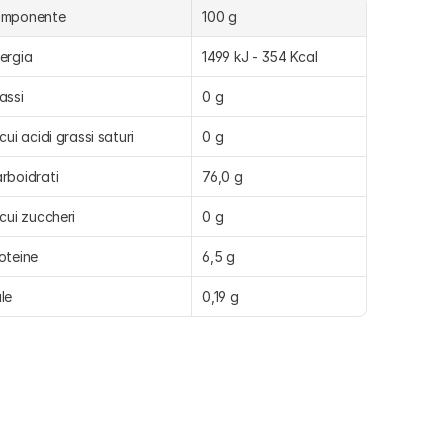
omponente
100 g
ergia
1499 kJ - 354 Kcal
assi
0 g
 cui acidi grassi saturi
0 g
rboidrati
76,0 g
 cui zuccheri
0 g
oteine
6,5 g
le
0,19 g