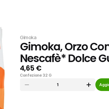
Gimoka
Gimoka, Orzo Com
Nescafè* Dolce G
4,65 €
Confezione 32 G
1
Aggiu