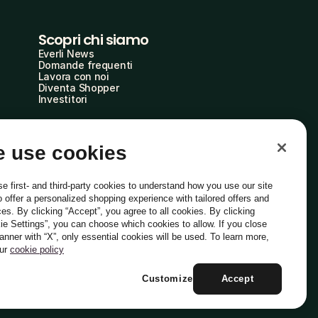
Scopri chi siamo
Everli News
Domande frequenti
Lavora con noi
Diventa Shopper
Investitori
 use cookies
e first- and third-party cookies to understand how you use our site
o offer a personalized shopping experience with tailored offers and
ces. By clicking “Accept”, you agree to all cookies. By clicking
ie Settings”, you can choose which cookies to allow. If you close
Italiano
banner with “X”, only essential cookies will be used. To learn more,
our
cookie policy
Customize
Accept