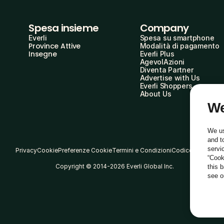
Spesa insieme
Company
Everli
Spesa su smartphone
Province Attive
Modalità di pagamento
Insegne
Everli Plus
AgevolAzioni
Diventa Partner
Advertise with Us
Everli Shoppers
About Us
We
We us
and t
servi
Privacy
Cookie
Preferenze Cookie
Termini e Condizioni
Codice Etico
“Cook
Copyright © 2014-2026 Everli Global Inc.
this 
see 