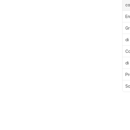
c
En
Gr
di
Ca
di
Pr
Sa