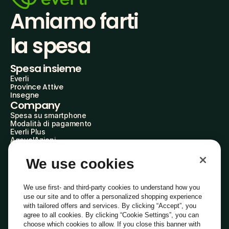
Amiamo farti
la spesa
Spesa insieme
Everli
Province Attive
Insegne
Company
Spesa su smartphone
Modalità di pagamento
Everli Plus
AgevolAzioni
Diventa Partner
Advertise with Us
We use cookies
Everli Shoppers
About Us
Scopri chi siamo
We use first- and third-party cookies to understand how you
Everli News
use our site and to offer a personalized shopping experience
Domande frequenti
with tailored offers and services. By clicking “Accept”, you
Lavora con noi
agree to all cookies. By clicking “Cookie Settings”, you can
Diventa Shopper
choose which cookies to allow. If you close this banner with
Investitori