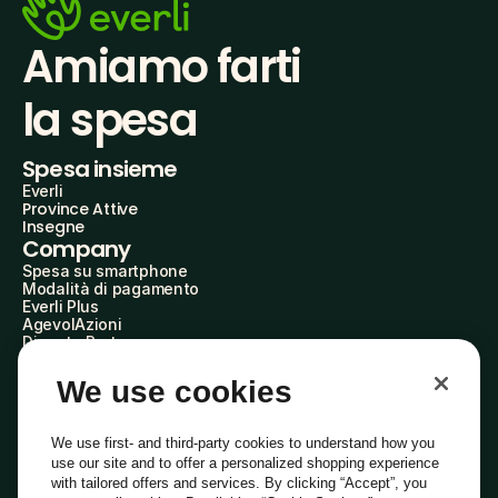
Amiamo farti
la spesa
Spesa insieme
Everli
Province Attive
Insegne
Company
Spesa su smartphone
Modalità di pagamento
Everli Plus
AgevolAzioni
Diventa Partner
Advertise with Us
Everli Shoppers
We use cookies
About Us
Scopri chi siamo
Everli News
We use first- and third-party cookies to understand how you
Domande frequenti
use our site and to offer a personalized shopping experience
Lavora con noi
with tailored offers and services. By clicking “Accept”, you
Diventa Shopper