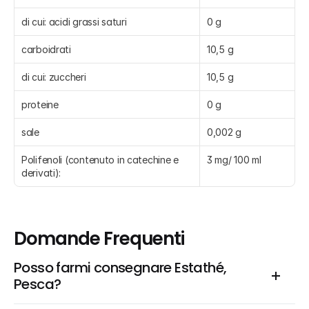
di cui: acidi grassi saturi
0 g
carboidrati
10,5 g
di cui: zuccheri
10,5 g
proteine
0 g
sale
0,002 g
Polifenoli (contenuto in catechine e 
3 mg/ 100 ml
derivati):
Domande Frequenti
Posso farmi consegnare Estathé, 
Pesca?