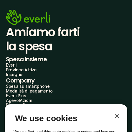
Amiamo farti
la spesa
Spesa insieme
Everli
Province Attive
Insegne
Company
Spesa su smartphone
Modalità di pagamento
Everli Plus
AgevolAzioni
Diventa Partner
Advertise with Us
Everli Shoppers
We use cookies
About Us
Scopri chi siamo
Everli News
We use first- and third-party cookies to understand how you