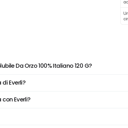
a
Un
ci
ubile Da Orzo 100% Italiano 120 G?
di Everli?
 con Everli?