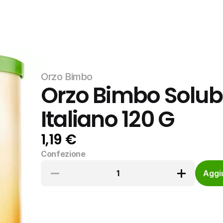
Orzo Bimbo
Orzo Bimbo Solubi
Italiano 120 G
1,19 €
Confezione
1
Aggiu