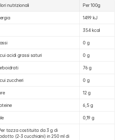
lori nutrizionali
Per 100g
ergia
1499 kJ
354 kcal
assi
0 g
 cui acidi grassi saturi
0 g
rboidrati
76 g
 cui zuccheri
0 g
bre
12 g
oteine
6,5 g
le
0,19 g
Per tazza costituita da 3 g di 
odotto (2-3 cucchiaini) in 250 ml di 