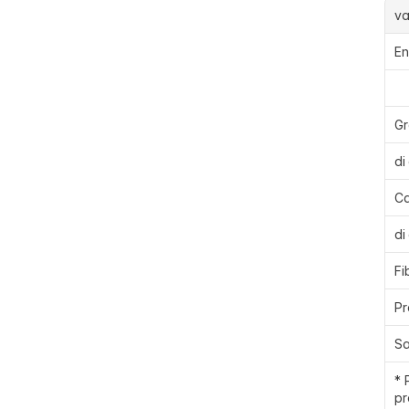
va
En
Gr
di
Ca
di
Fi
Pr
Sa
* 
pr