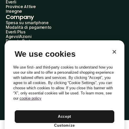
Everli
Province Attive
Insegne
Company
Spesa su smartphone
Modalità di pagamento
Everli Plus
AgevolAzioni
Diventa Partner
Advertise with Us
Everli Shoppers
We use cookies
About Us
Scopri chi siamo
Everli News
We use first- and third-party cookies to understand how you
Domande frequenti
use our site and to offer a personalized shopping experience
Lavora con noi
with tailored offers and services. By clicking “Accept”, you
Diventa Shopper
agree to all cookies. By clicking “Cookie Settings”, you can
Investitori
choose which cookies to allow. If you close this banner with
Privacy
Cookie
Preferenze Cookie
“X”, only essential cookies will be used. To learn more, see
Termini e Condizioni
Codice Etico
our
cookie policy
Indirizzo PEC: everli@pec.it - indirizzo DPO: dpo@everli.com
Copyright © 2014-2026 Everli Global Inc.
Italiano
Accept
Customize