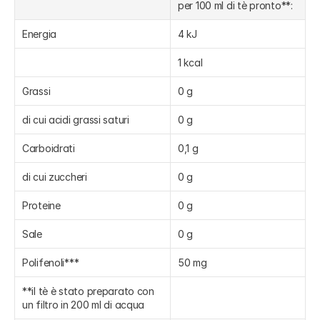
per 100 ml di tè pronto**:
Energia
4 kJ
1 kcal
Grassi
0 g
di cui acidi grassi saturi
0 g
Carboidrati
0,1 g
di cui zuccheri
0 g
Proteine
0 g
Sale
0 g
Polifenoli***
50 mg
**il tè è stato preparato con 
un filtro in 200 ml di acqua