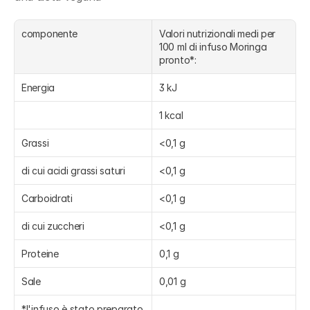
componente
Valori nutrizionali medi per 
100 ml di infuso Moringa 
pronto*:
Energia
3 kJ
1 kcal
Grassi
<0,1 g
di cui acidi grassi saturi
<0,1 g
Carboidrati
<0,1 g
di cui zuccheri
<0,1 g
Proteine
0,1 g
Sale
0,01 g
*l'infuso è stato preparato 