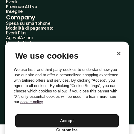
Everli
Province Attive
Insegne
Company
Spesa su smartphone
Modalità di pagamento
Everli Plus
AgevolAzioni
Diventa Partner
Advertise with Us
Everli Shoppers
We use cookies
About Us
Scopri chi siamo
Everli News
We use first- and third-party cookies to understand how you
Domande frequenti
use our site and to offer a personalized shopping experience
Lavora con noi
with tailored offers and services. By clicking “Accept”, you
Diventa Shopper
agree to all cookies. By clicking “Cookie Settings”, you can
Investitori
choose which cookies to allow. If you close this banner with
Privacy
Cookie
Preferenze Cookie
“X”, only essential cookies will be used. To learn more, see
Termini e Condizioni
Codice Etico
our
cookie policy
Indirizzo PEC: everli@pec.it - indirizzo DPO: dpo@everli.com
Copyright © 2014-2026 Everli Global Inc.
Italiano
Accept
Customize