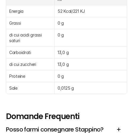
Energia
52 Kcal/221 KJ
Grassi
0 g
di cui acidi grassi 
0 g
saturi
Carboidrati
13,0 g
di cui zuccheri
13,0 g
Proteine
0 g
Sale
0,0125 g
Domande Frequenti
Posso farmi consegnare Stappino?