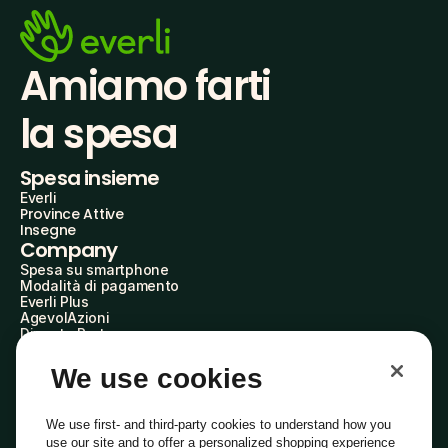
Amiamo farti
la spesa
Spesa insieme
Everli
Province Attive
Insegne
Company
Spesa su smartphone
Modalità di pagamento
Everli Plus
AgevolAzioni
Diventa Partner
Advertise with Us
Everli Shoppers
We use cookies
About Us
Scopri chi siamo
Everli News
We use first- and third-party cookies to understand how you
Domande frequenti
use our site and to offer a personalized shopping experience