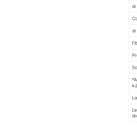
di
Ca
di
Fi
Pr
Sa
*A
kJ
La
Le
di