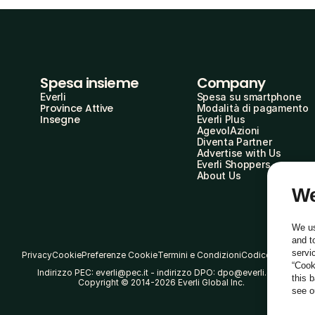
Spesa insieme
Company
Everli
Spesa su smartphone
Province Attive
Modalità di pagamento
Insegne
Everli Plus
AgevolAzioni
Diventa Partner
Advertise with Us
Everli Shoppers
About Us
We
We us
and t
servi
Privacy
Cookie
Preferenze Cookie
Termini e Condizioni
Codice Etico
“Cook
Indirizzo PEC: everli@pec.it - indirizzo DPO: dpo@everli.com
this 
Copyright © 2014-2026 Everli Global Inc.
see 