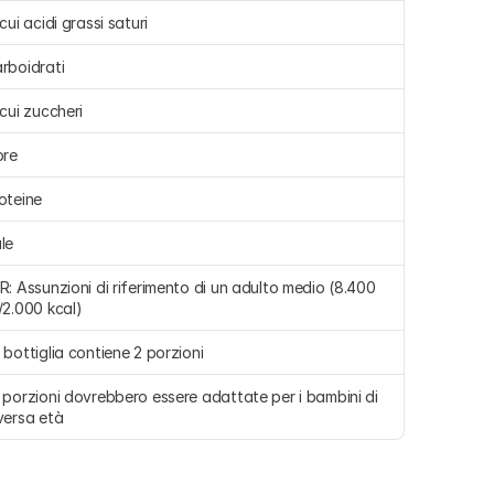
 cui acidi grassi saturi 
rboidrati 
 cui zuccheri 
bre 
oteine 
le 
R: Assunzioni di riferimento di un adulto medio (8.400 
/2.000 kcal)
 bottiglia contiene 2 porzioni
 porzioni dovrebbero essere adattate per i bambini di 
versa età