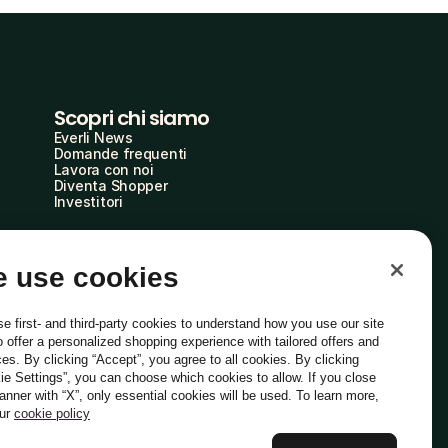
Scopri chi siamo
Everli News
Domande frequenti
Lavora con noi
Diventa Shopper
Investitori
 use cookies
e first- and third-party cookies to understand how you use our site
o offer a personalized shopping experience with tailored offers and
ces. By clicking “Accept”, you agree to all cookies. By clicking
ie Settings”, you can choose which cookies to allow. If you close
Italiano
banner with “X”, only essential cookies will be used. To learn more,
our
cookie policy