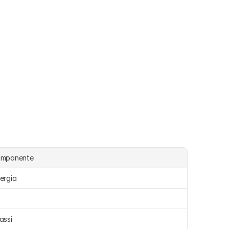
omponente
ergia 
assi 