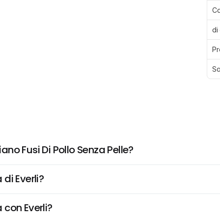
Ca
di
Pr
Sa
iano Fusi Di Pollo Senza Pelle?
di Everli?
 con Everli?