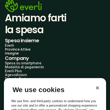
Amiamo farti
la spesa
Spesa insieme
Everli
Province Attive
Insegne
Company
Spesa su smartphone
Modalità di pagamento
Everli Plus
AgevolAzioni
Diventa Partner
Advertise with Us
Everli Shoppers
We use cookies
About Us
Scopri chi siamo
Everli News
We use first- and third-party cookies to understand how you
Domande frequenti
use our site and to offer a personalized shopping experience
Lavora con noi
with tailored offers and services. By clicking “Accept”, you