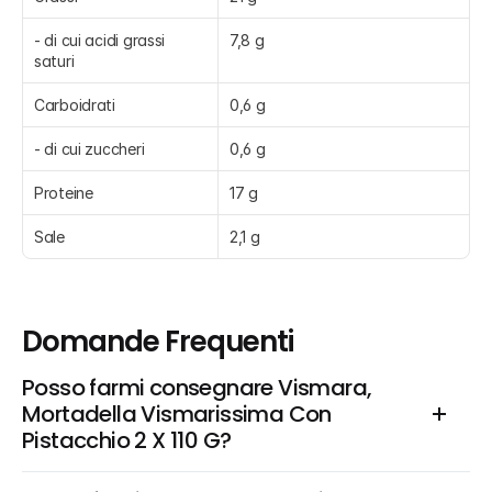
- di cui acidi grassi 
7,8 g
saturi
Carboidrati
0,6 g
- di cui zuccheri
0,6 g
Proteine
17 g
Sale
2,1 g
Domande Frequenti
Posso farmi consegnare Vismara, 
Mortadella Vismarissima Con 
Pistacchio 2 X 110 G?