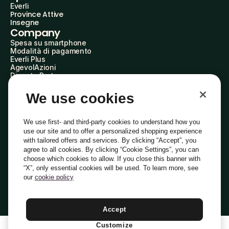
Everli
Province Attive
Insegne
Company
Spesa su smartphone
Modalità di pagamento
Everli Plus
AgevolAzioni
Diventa Partner
Advertise with Us
Everli Shoppers
We use cookies
About Us
Scopri chi siamo
Everli News
We use first- and third-party cookies to understand how you
Domande frequenti
use our site and to offer a personalized shopping experience
Lavora con noi
with tailored offers and services. By clicking “Accept”, you
Diventa Shopper
agree to all cookies. By clicking “Cookie Settings”, you can
Investitori
choose which cookies to allow. If you close this banner with
Privacy
Cookie
Preferenze Cookie
“X”, only essential cookies will be used. To learn more, see
Termini e Condizioni
Codice Etico
our
cookie policy
Indirizzo PEC: everli@pec.it - indirizzo DPO: dpo@everli.com
Copyright © 2014-2026 Everli Global Inc.
Italiano
Accept
Customize