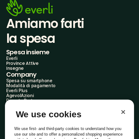
Amiamo farti
la spesa
Spesa insieme
Everli
Province Attive
Insegne
Company
Spesa su smartphone
Modalità di pagamento
Everli Plus
AgevolAzioni
Diventa Partner
Advertise with Us
Everli Shoppers
We use cookies
About Us
Scopri chi siamo
Everli News
We use first- and third-party cookies to understand how you
Domande frequenti
use our site and to offer a personalized shopping experience
Lavora con noi