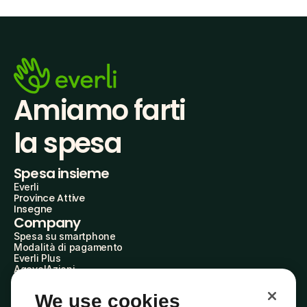
Amiamo farti
la spesa
Spesa insieme
Everli
Province Attive
Insegne
Company
Spesa su smartphone
Modalità di pagamento
Everli Plus
AgevolAzioni
Diventa Partner
Advertise with Us
We use cookies
Everli Shoppers