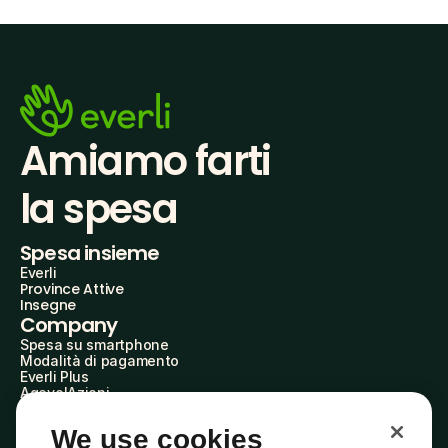
Amiamo farti
la spesa
Spesa insieme
Everli
Province Attive
Insegne
Company
Spesa su smartphone
Modalità di pagamento
Everli Plus
AgevolAzioni
Diventa Partner
Advertise with Us
We use cookies
Everli Shoppers