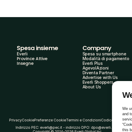
Spesa insieme
Company
Everli
Spesa su smartphone
Province Attive
Modalità di pagamento
Insegne
Everli Plus
AgevolAzioni
Diventa Partner
Advertise with Us
Everli Shoppers
About Us
We
We us
and t
servi
Privacy
Cookie
Preferenze Cookie
Termini e Condizioni
Codice Etico
“Cook
Indirizzo PEC: everli@pec.it - indirizzo DPO: dpo@everli.com
this 
Copyright © 2014-2026 Everli Global Inc.