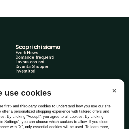
Scopri chi siamo
Everli News
Domande frequenti
Lavora con noi
Diventa Shopper
Investitori
 use cookies
e first- and third-party cookies to understand how you use our site
o offer a personalized shopping experience with tailored offers and
ces. By clicking “Accept”, you agree to all cookies. By clicking
ie Settings”, you can choose which cookies to allow. If you close
Italiano
banner with “X”, only essential cookies will be used. To learn more,