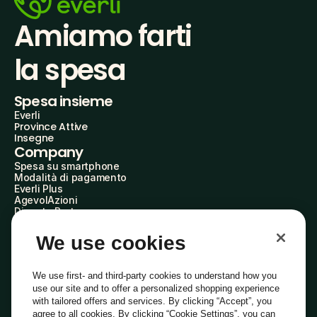
Amiamo farti
la spesa
Spesa insieme
Everli
Province Attive
Insegne
Company
Spesa su smartphone
Modalità di pagamento
Everli Plus
AgevolAzioni
Diventa Partner
Advertise with Us
Everli Shoppers
We use cookies
About Us
Scopri chi siamo
Everli News
We use first- and third-party cookies to understand how you
Domande frequenti
use our site and to offer a personalized shopping experience
Lavora con noi
with tailored offers and services. By clicking “Accept”, you
Diventa Shopper
agree to all cookies. By clicking “Cookie Settings”, you can