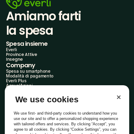
Amiamo farti
la spesa
Spesa insieme
Everli
Province Attive
Insegne
Company
Spesa su smartphone
Modalità di pagamento
Everli Plus
AgevolAzioni
Diventa Partner
Advertise with Us
We use cookies
Everli Shoppers
About Us
Scopri chi siamo
We use first- and third-party cookies to understand how you
Everli News
use our site and to offer a personalized shopping experience
Domande frequenti
with tailored offers and services. By clicking “Accept”, you
Lavora con noi
agree to all cookies. By clicking “Cookie Settings”, you can
Diventa Shopper