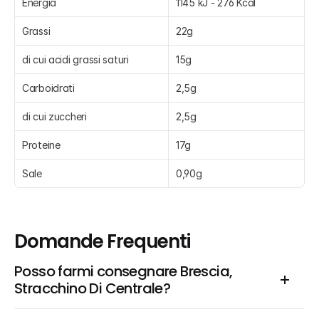
Energia
1145 kJ - 276 Kcal
Grassi
22g
di cui acidi grassi saturi
15g
Carboidrati
2,5g
di cui zuccheri
2,5g
Proteine
17g
Sale
0,90g
Domande Frequenti
Posso farmi consegnare Brescia, 
Stracchino Di Centrale?