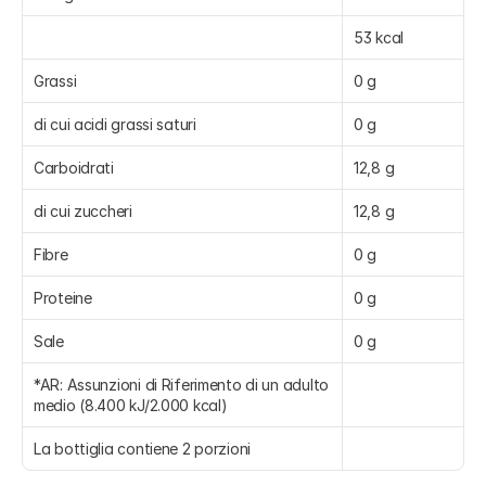
53 kcal
Grassi
0 g
di cui acidi grassi saturi
0 g
Carboidrati
12,8 g
di cui zuccheri
12,8 g
Fibre
0 g
Proteine
0 g
Sale
0 g
*AR: Assunzioni di Riferimento di un adulto 
medio (8.400 kJ/2.000 kcal)
La bottiglia contiene 2 porzioni