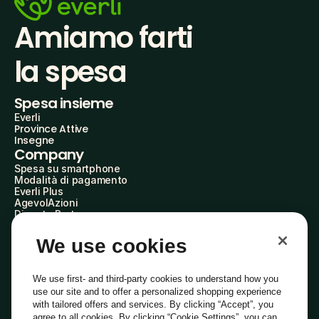
Amiamo farti
la spesa
Spesa insieme
Everli
Province Attive
Insegne
Company
Spesa su smartphone
Modalità di pagamento
Everli Plus
AgevolAzioni
Diventa Partner
Advertise with Us
Everli Shoppers
We use cookies
About Us
Scopri chi siamo
Everli News
We use first- and third-party cookies to understand how you
Domande frequenti
use our site and to offer a personalized shopping experience
Lavora con noi
with tailored offers and services. By clicking “Accept”, you
Diventa Shopper
agree to all cookies. By clicking “Cookie Settings”, you can