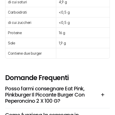
di cui saturi
4,9 g
Carboidrati
<0,5 g
di cui zuccheri
<0,5 g
Proteine
16 g
Sale
1,9 g
Contiene due burger
Domande Frequenti
Posso farmi consegnare Eat Pink, 
Pinkburger Il Piccante Burger Con 
Peperoncino 2 X 100 G?