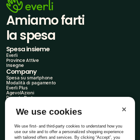
Amiamo farti
la spesa
Spesa insieme
Everli
Province Attive
Insegne
Company
Spesa su smartphone
Modalità di pagamento
Everli Plus
AgevolAzioni
Diventa Partner
Advertise with Us
Everli Shoppers
We use cookies
About Us
Scopri chi siamo
Everli News
We use first- and third-party cookies to understand how you
Domande frequenti
use our site and to offer a personalized shopping experience
Lavora con noi
with tailored offers and services. By clicking “Accept”, you