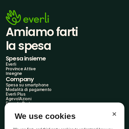
Amiamo farti
la spesa
Spesa insieme
Everli
Province Attive
Insegne
Company
Spesa su smartphone
Modalità di pagamento
Everli Plus
AgevolAzioni
Diventa Partner
Advertise with Us
Everli Shoppers
We use cookies
About Us
Scopri chi siamo
Everli News