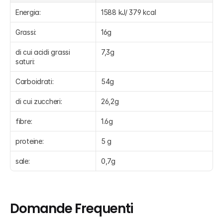
Energia:
1588 kJ/ 379 kcal
Grassi:
16g
di cui acidi grassi 
7,3g
saturi:
Carboidrati:
54g
di cui zuccheri:
26,2g
fibre:
1.6g
proteine:
5 g
sale:
0,7g
Domande Frequenti