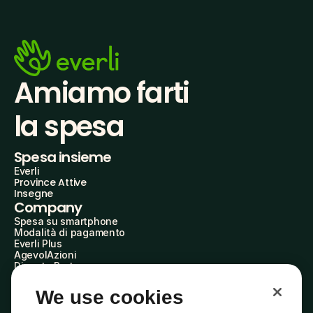
Amiamo farti
la spesa
Spesa insieme
Everli
Province Attive
Insegne
Company
Spesa su smartphone
Modalità di pagamento
Everli Plus
AgevolAzioni
Diventa Partner
Advertise with Us
Everli Shoppers
We use cookies
About Us