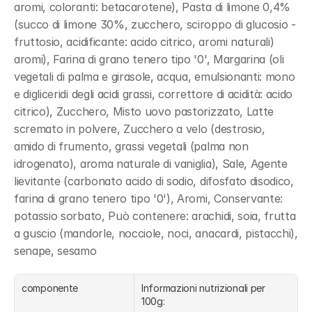
aromi, coloranti: betacarotene), Pasta di limone 0,4% 
(succo di limone 30%, zucchero, sciroppo di glucosio - 
fruttosio, acidificante: acido citrico, aromi naturali) 
aromi), Farina di grano tenero tipo '0', Margarina (oli 
vegetali di palma e girasole, acqua, emulsionanti: mono 
e digliceridi degli acidi grassi, correttore di acidità: acido 
citrico), Zucchero, Misto uovo pastorizzato, Latte 
scremato in polvere, Zucchero a velo (destrosio, 
amido di frumento, grassi vegetali (palma non 
idrogenato), aroma naturale di vaniglia), Sale, Agente 
lievitante (carbonato acido di sodio, difosfato disodico, 
farina di grano tenero tipo '0'), Aromi, Conservante: 
potassio sorbato, Può contenere: arachidi, soia, frutta 
a guscio (mandorle, nocciole, noci, anacardi, pistacchi), 
senape, sesamo
componente
Informazioni nutrizionali per 
100g: