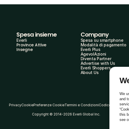
Spesa insieme
Company
Everli
Spesa su smartphone
Province Attive
Modalità di pagamento
Insegne
Everli Plus
AgevolAzioni
Diventa Partner
Advertise with Us
Everli Shoppers
About Us
We
We us
and t
servi
Privacy
Cookie
Preferenze Cookie
Termini e Condizioni
Codice Etico
“Cook
Copyright © 2014-2026 Everli Global Inc.
this 
see 