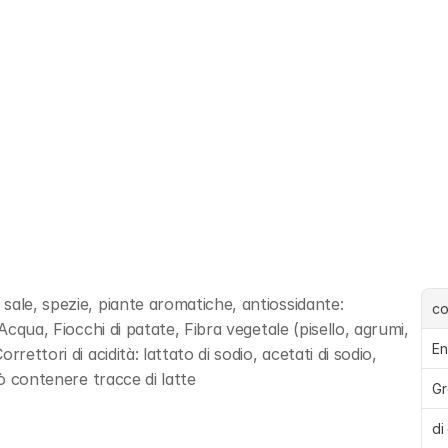
ale, spezie, piante aromatiche, antiossidante: 
c
Acqua, Fiocchi di patate, Fibra vegetale (pisello, agrumi, 
En
ettori di acidità: lattato di sodio, acetati di sodio, 
uò contenere tracce di latte
Gr
di