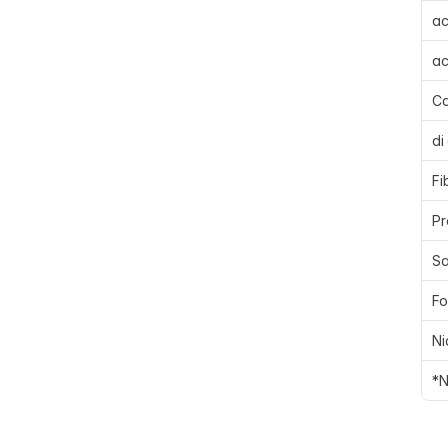
ac
ac
Ca
di
Fi
Pr
Sa
Fo
Ni
*N