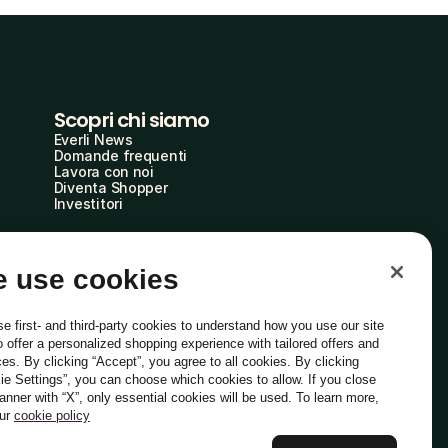
Scopri chi siamo
Everli News
Domande frequenti
Lavora con noi
Diventa Shopper
Investitori
 use cookies
e first- and third-party cookies to understand how you use our site
o offer a personalized shopping experience with tailored offers and
ces. By clicking “Accept”, you agree to all cookies. By clicking
ie Settings”, you can choose which cookies to allow. If you close
Italiano
banner with “X”, only essential cookies will be used. To learn more,
our
cookie policy