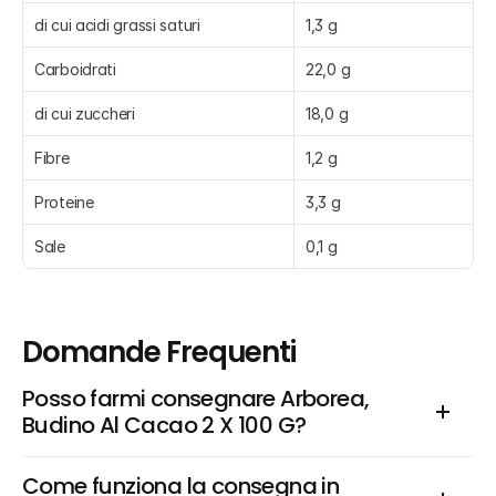
di cui acidi grassi saturi
1,3 g
Carboidrati
22,0 g
di cui zuccheri
18,0 g
Fibre
1,2 g
Proteine
3,3 g
Sale
0,1 g
Domande Frequenti
Posso farmi consegnare Arborea, 
Budino Al Cacao 2 X 100 G?
Come funziona la consegna in 