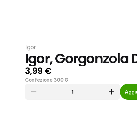
Igor
Igor, Gorgonzola 
3,99 €
Confezione 300 G
1
Aggiu