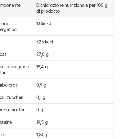
omponente
Dichiarazione nutrizionale per 100 g 
di prodotto:
lore 
1346 kJ
ergetico
325 kcal
assi
27,0 g
 cui acidi grassi 
19,4 g
turi
rboidrati
0,9 g
 cui zuccheri
0,1 g
bre alimentari
0 g
oteine
19,5 g
le
1,81 g