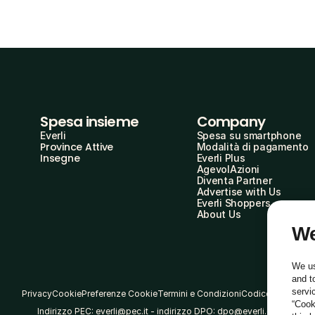
Spesa insieme
Company
Everli
Spesa su smartphone
Province Attive
Modalità di pagamento
Insegne
Everli Plus
AgevolAzioni
Diventa Partner
Advertise with Us
Everli Shoppers
About Us
We
We us
and t
servi
Privacy
Cookie
Preferenze Cookie
Termini e Condizioni
Codice Etico
“Cook
Indirizzo PEC: everli@pec.it - indirizzo DPO: dpo@everli.com