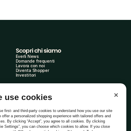
Scopri chi siamo
Everli News
Domande frequenti
Lavora con noi
Diventa Shopper
Investitori
 use cookies
e first- and third-party cookies to understand how you use our site
o offer a personalized shopping experience with tailored offers and
ces. By clicking “Accept”, you agree to all cookies. By clicking
ie Settings”, you can choose which cookies to allow. If you close