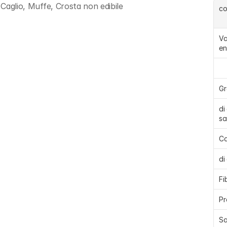
 Caglio, Muffe, Crosta non edibile
c
Va
en
Gr
di
sa
Ca
di
Fi
Pr
Sa