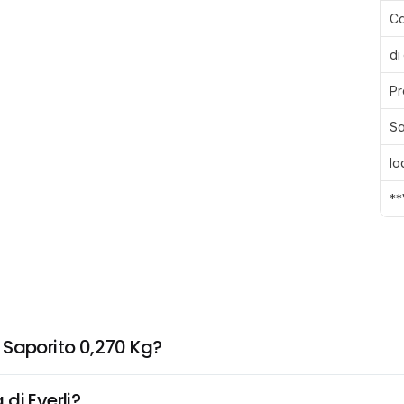
Ca
di
Pr
Sa
Io
**
 Saporito 0,270 Kg?
di Everli?