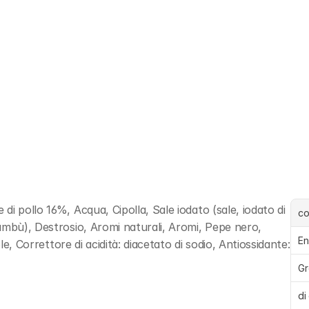
i pollo 16%, Acqua, Cipolla, Sale iodato (sale, iodato di 
c
ambù), Destrosio, Aromi naturali, Aromi, Pepe nero, 
En
le, Correttore di acidità: diacetato di sodio, Antiossidante: 
Gr
di