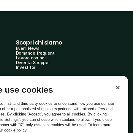
Scopri chi siamo
Everli News
Domande frequenti
Lavora con noi
Diventa Shopper
Investitori
 use cookies
e first- and third-party cookies to understand how you use our site
o offer a personalized shopping experience with tailored offers and
ces. By clicking “Accept”, you agree to all cookies. By clicking
ie Settings”, you can choose which cookies to allow. If you close
Italiano
banner with “X”, only essential cookies will be used. To learn more,
our
cookie policy