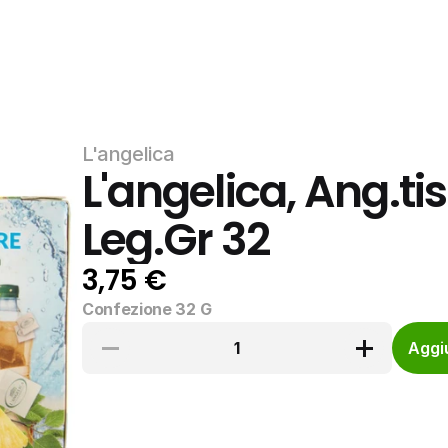
L'angelica
L'angelica, Ang.t
Leg.Gr 32
3,75 €
Confezione 32 G
1
Aggiu