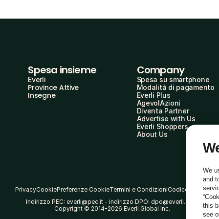
Spesa insieme
Company
Everli
Spesa su smartphone
Province Attive
Modalità di pagamento
Insegne
Everli Plus
AgevolAzioni
Diventa Partner
Advertise with Us
Everli Shoppers
About Us
We
We us
and t
servi
Privacy
Cookie
Preferenze Cookie
Termini e Condizioni
Codice Etico
“Cook
Indirizzo PEC: everli@pec.it - indirizzo DPO: dpo@everli.com
this 
Copyright © 2014-2026 Everli Global Inc.
see 