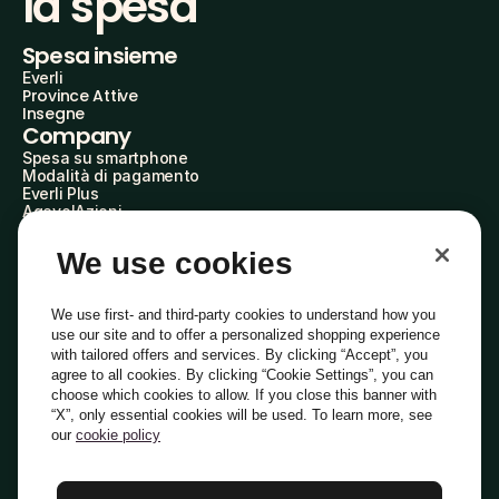
la spesa
Spesa insieme
Everli
Province Attive
Insegne
Company
Spesa su smartphone
Modalità di pagamento
Everli Plus
AgevolAzioni
Diventa Partner
Advertise with Us
We use cookies
Everli Shoppers
About Us
Scopri chi siamo
We use first- and third-party cookies to understand how you
Everli News
use our site and to offer a personalized shopping experience
Domande frequenti
with tailored offers and services. By clicking “Accept”, you
Lavora con noi
agree to all cookies. By clicking “Cookie Settings”, you can
Diventa Shopper
choose which cookies to allow. If you close this banner with
Investitori
“X”, only essential cookies will be used. To learn more, see
Privacy
Cookie
Preferenze Cookie
Termini e Condizioni
Codice Etico
our
cookie policy
Copyright © 2014-2026 Everli Global Inc.
Italiano