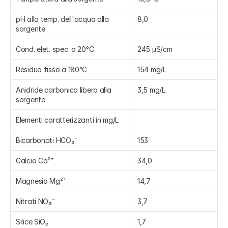
pH alla temp. dell'acqua alla 
8,0
sorgente
Cond. elet. spec. a 20°C
245 μS/cm
Residuo fisso a 180°C
154 mg/L
Anidride carbonica libera alla 
3,5 mg/L
sorgente
Elementi caratterizzanti in mg/L
Bicarbonati HCO₃⁻
153
Calcio Ca²⁺
34,0
Magnesio Mg²⁺
14,7
Nitrati NO₃⁻
3,7
Silice SiO₂
1,7