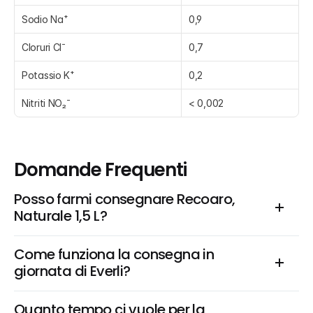
Sodio Na⁺
0,9
Cloruri Cl⁻
0,7
Potassio K⁺
0,2
Nitriti NO₂⁻
< 0,002
Domande Frequenti
Posso farmi consegnare Recoaro, 
Naturale 1,5 L?
Come funziona la consegna in 
giornata di Everli?
Quanto tempo ci vuole per la 