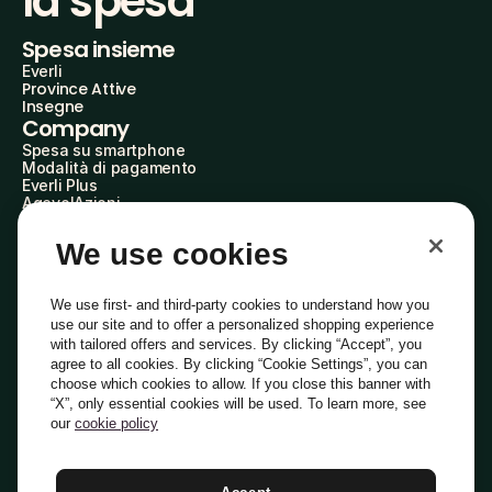
la spesa
Spesa insieme
Everli
Province Attive
Insegne
Company
Spesa su smartphone
Modalità di pagamento
Everli Plus
AgevolAzioni
Diventa Partner
Advertise with Us
We use cookies
Everli Shoppers
About Us
Scopri chi siamo
We use first- and third-party cookies to understand how you
Everli News
use our site and to offer a personalized shopping experience
Domande frequenti
with tailored offers and services. By clicking “Accept”, you
Lavora con noi
agree to all cookies. By clicking “Cookie Settings”, you can
Diventa Shopper
choose which cookies to allow. If you close this banner with
Investitori
“X”, only essential cookies will be used. To learn more, see
Privacy
Cookie
Preferenze Cookie
Termini e Condizioni
Codice Etico
our
cookie policy
Copyright © 2014-2026 Everli Global Inc.
Italiano