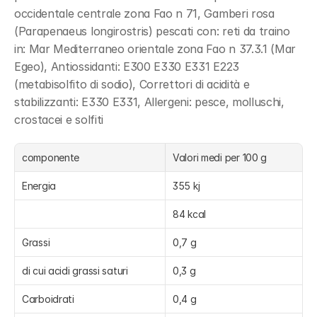
occidentale centrale zona Fao n 71, Gamberi rosa 
(Parapenaeus longirostris) pescati con: reti da traino 
in: Mar Mediterraneo orientale zona Fao n 37.3.1 (Mar 
Egeo), Antiossidanti: E300 E330 E331 E223 
(metabisolfito di sodio), Correttori di acidità e 
stabilizzanti: E330 E331, Allergeni: pesce, molluschi, 
crostacei e solfiti
componente
Valori medi per 100 g
Energia
355 kj
84 kcal
Grassi
0,7 g
di cui acidi grassi saturi
0,3 g
Carboidrati
0,4 g