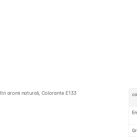
ri aromi naturali, Colorante E133
c
En
Gr