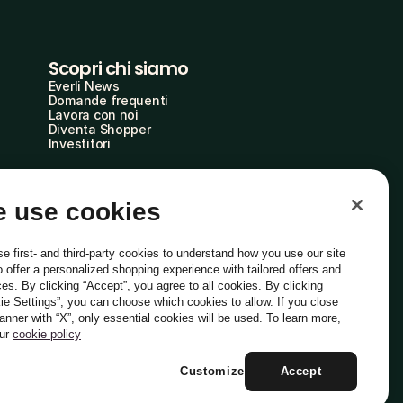
Scopri chi siamo
Everli News
Domande frequenti
Lavora con noi
Diventa Shopper
Investitori
 use cookies
e first- and third-party cookies to understand how you use our site
o offer a personalized shopping experience with tailored offers and
ces. By clicking “Accept”, you agree to all cookies. By clicking
ie Settings”, you can choose which cookies to allow. If you close
Italiano
banner with “X”, only essential cookies will be used. To learn more,
our
cookie policy
Customize
Accept