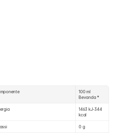
omponente
100 ml 
Bevanda *
ergia
1463 kJ-344 
kcal
assi
0 g