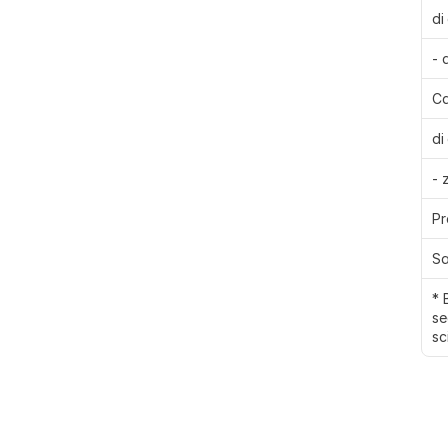
di 
- 
Ca
di 
- 
Pr
Sa
* 
se
sc