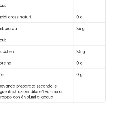
cui:
acidi grassi saturi
0 g
rboidrati
86 g
cui:
zuccheri
85 g
oteine
0 g
le
0 g
Bevanda preparata secondo le 
guenti istruzioni: diluire 1 volume di 
iroppo con 6 volumi di acqua