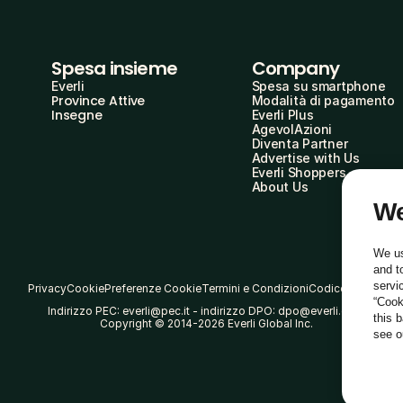
Spesa insieme
Company
Everli
Spesa su smartphone
Province Attive
Modalità di pagamento
Insegne
Everli Plus
AgevolAzioni
Diventa Partner
Advertise with Us
Everli Shoppers
About Us
We
We us
and t
servi
Privacy
Cookie
Preferenze Cookie
Termini e Condizioni
Codice Etico
“Cook
Indirizzo PEC: everli@pec.it - indirizzo DPO: dpo@everli.com
this 
Copyright © 2014-2026 Everli Global Inc.
see 