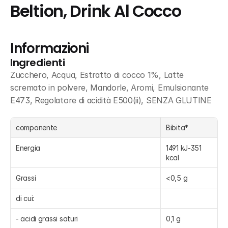
Beltion, Drink Al Cocco
Informazioni
Ingredienti
Zucchero, Acqua, Estratto di cocco 1%, Latte 
scremato in polvere, Mandorle, Aromi, Emulsionante 
E473, Regolatore di acidità E500(ii), SENZA GLUTINE
componente
Bibita*
Energia
1491 kJ-351 
kcal
Grassi
<0,5 g
di cui:
- acidi grassi saturi
0,1 g