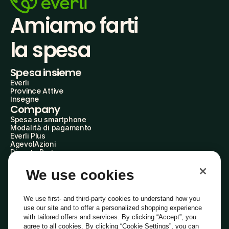
Amiamo farti
la spesa
Spesa insieme
Everli
Province Attive
Insegne
Company
Spesa su smartphone
Modalità di pagamento
Everli Plus
AgevolAzioni
Diventa Partner
Advertise with Us
Everli Shoppers
We use cookies
About Us
Scopri chi siamo
Everli News
We use first- and third-party cookies to understand how you
Domande frequenti
use our site and to offer a personalized shopping experience
Lavora con noi
with tailored offers and services. By clicking “Accept”, you
Diventa Shopper
agree to all cookies. By clicking “Cookie Settings”, you can