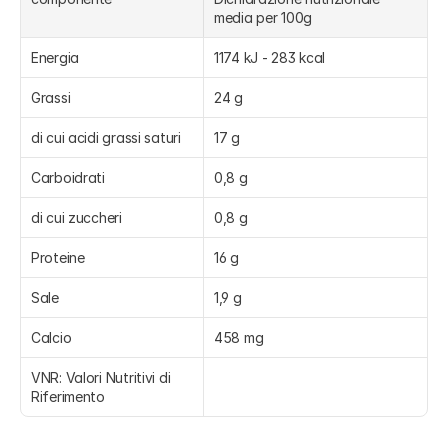
media per 100g
Energia
1174 kJ - 283 kcal
Grassi
24 g
di cui acidi grassi saturi
17 g
Carboidrati
0,8 g
di cui zuccheri
0,8 g
Proteine
16 g
Sale
1,9 g
Calcio
458 mg
VNR: Valori Nutritivi di 
Riferimento