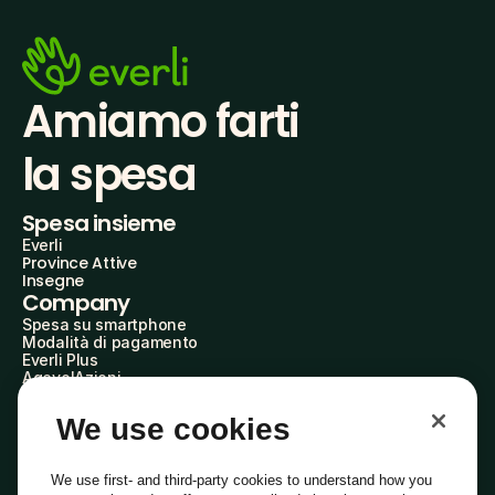
Amiamo farti
la spesa
Spesa insieme
Everli
Province Attive
Insegne
Company
Spesa su smartphone
Modalità di pagamento
Everli Plus
AgevolAzioni
Diventa Partner
Advertise with Us
We use cookies
Everli Shoppers
About Us
Scopri chi siamo
We use first- and third-party cookies to understand how you
Everli News