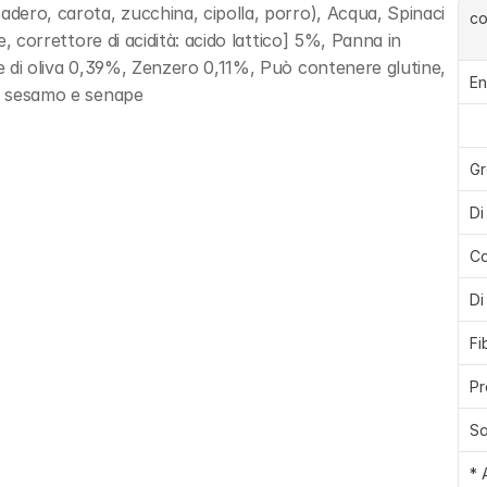
adero, carota, zucchina, cipolla, porro), Acqua, Spinaci 
c
e, correttore di acidità: acido lattico] 5%, Panna in 
ne di oliva 0,39%, Zenzero 0,11%, Può contenere glutine, 
En
di sesamo e senape
Gr
Di
Ca
Di
Fi
Pr
Sa
* 