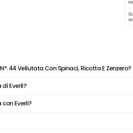
me
Qu
da
°. 44 Vellutata Con Spinaci, Ricotta E Zenzero?
di Everli?
 con Everli?