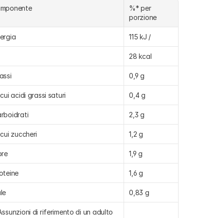
omponente
%* per 
porzione
ergia
115 kJ /
28 kcal
assi
0,9 g
 cui acidi grassi saturi
0,4 g
rboidrati
2,3 g
 cui zuccheri
1,2 g
bre
1,9 g
oteine
1,6 g
le
0,83 g
Assunzioni di riferimento di un adulto 