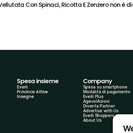
llutata Con Spinaci, Ricotta E Zenzero non è disp
Spesa insieme
Company
Everli
Spesa su smartphone
Province Attive
Modalità di pagamento
Insegne
Everli Plus
AgevolAzioni
Diventa Partner
Advertise with Us
Everli Shoppers
About Us
We