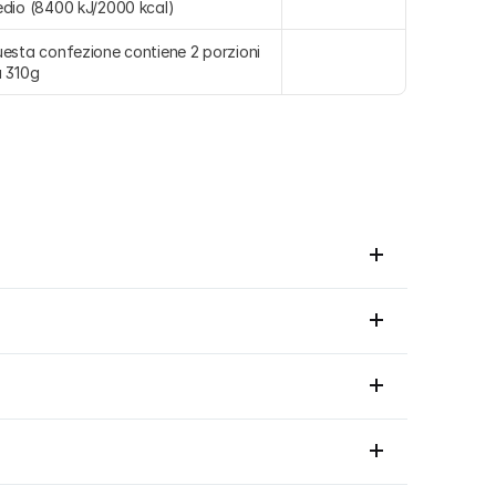
dio (8400 kJ/2000 kcal)
esta confezione contiene 2 porzioni 
 310g