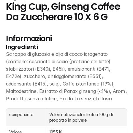
King Cup, Ginseng Coffee 
Da Zuccherare 10 X 6 G
Informazioni
Ingredienti
Sciroppo di glucosio e olio di cocco idrogenato 
(contiene: caseinato di sodio (proteine del latte), 
stabilizzatori (E340ii, E45li), emulsionanti (E471, 
E472e), zucchero, antiagglomerante (E551), 
addensante (E415), sale), Caffè istantaneo (19%), 
Maltodestrine, Estratto di Panax ginseng (<1%), Aromi, 
Prodotto senza glutine, Prodotto senza lattosio
componente
Valori nutrizionali riferiti a 100g di 
prodotto in polvere
Valore 
1953 Kj