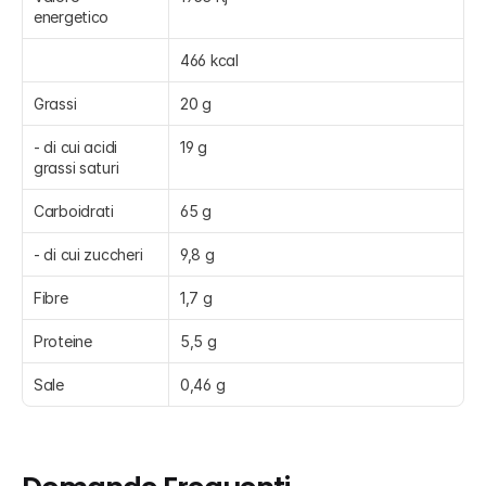
energetico
466 kcal
Grassi
20 g
- di cui acidi 
19 g
grassi saturi
Carboidrati
65 g
- di cui zuccheri
9,8 g
Fibre
1,7 g
Proteine
5,5 g
Sale
0,46 g