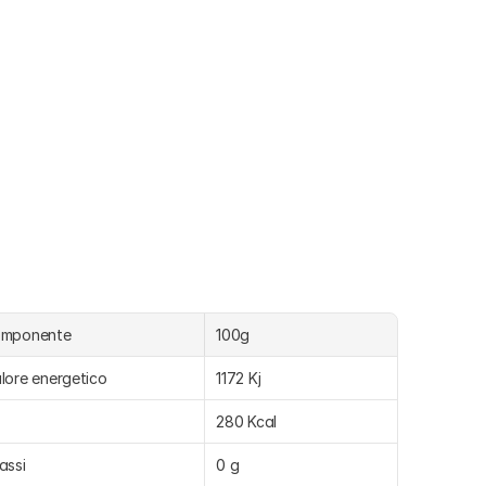
omponente
100g
lore energetico
1172 Kj
280 Kcal
assi
0 g