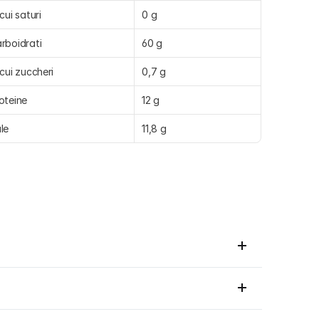
 cui saturi
0 g
rboidrati
60 g
 cui zuccheri
0,7 g
oteine
12 g
le
11,8 g