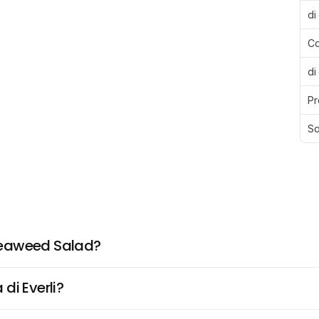
di
Ca
di
Pr
Sa
Seaweed Salad?
di Everli?