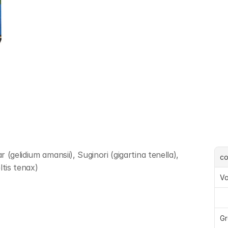
(gelidium amansii), Suginori (gigartina tenella), 
c
tis tenax)
Va
Gr