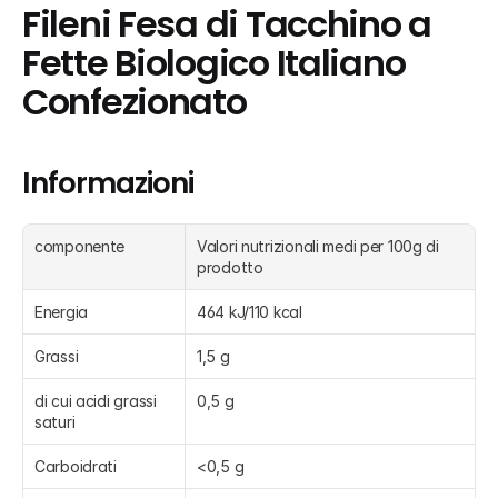
Fileni Fesa di Tacchino a 
Fette Biologico Italiano 
Confezionato
Informazioni
componente
Valori nutrizionali medi per 100g di 
prodotto
Energia
464 kJ/110 kcal
Grassi
1,5 g
di cui acidi grassi 
0,5 g
saturi
Carboidrati
<0,5 g