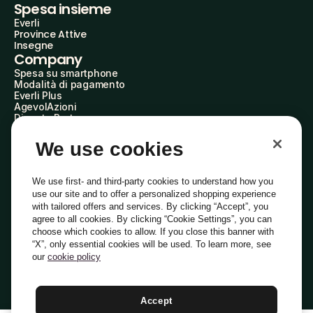
Spesa insieme
Everli
Province Attive
Insegne
Company
Spesa su smartphone
Modalità di pagamento
Everli Plus
AgevolAzioni
Diventa Partner
Advertise with Us
Everli Shoppers
We use cookies
About Us
Scopri chi siamo
Everli News
We use first- and third-party cookies to understand how you
Domande frequenti
use our site and to offer a personalized shopping experience
Lavora con noi
with tailored offers and services. By clicking “Accept”, you
Diventa Shopper
agree to all cookies. By clicking “Cookie Settings”, you can
Investitori
choose which cookies to allow. If you close this banner with
Privacy
Cookie
Preferenze Cookie
“X”, only essential cookies will be used. To learn more, see
Termini e Condizioni
Codice Etico
our
cookie policy
Indirizzo PEC: everli@pec.it - indirizzo DPO: dpo@everli.com
Copyright © 2014-2026 Everli Global Inc.
Italiano
Accept