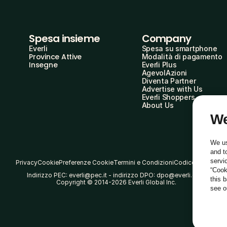
Spesa insieme
Company
Everli
Spesa su smartphone
Province Attive
Modalità di pagamento
Insegne
Everli Plus
AgevolAzioni
Diventa Partner
Advertise with Us
Everli Shoppers
About Us
We
We us
and t
servi
Privacy
Cookie
Preferenze Cookie
Termini e Condizioni
Codice Etico
“Cook
Indirizzo PEC: everli@pec.it - indirizzo DPO: dpo@everli.com
this 
Copyright © 2014-2026 Everli Global Inc.
see 