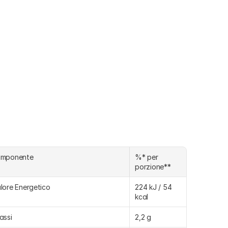
omponente
%* per 
porzione**
lore Energetico
224 kJ / 54 
kcal
assi
2,2 g