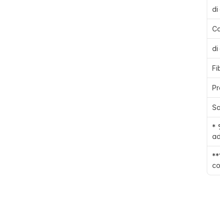
di
Ca
di
Fi
Pr
Sa
* 
ad
**
co