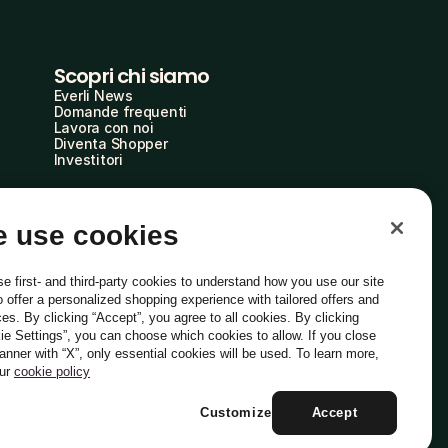
Scopri chi siamo
Everli News
Domande frequenti
Lavora con noi
Diventa Shopper
Investitori
 use cookies
e first- and third-party cookies to understand how you use our site
o offer a personalized shopping experience with tailored offers and
ces. By clicking “Accept”, you agree to all cookies. By clicking
ie Settings”, you can choose which cookies to allow. If you close
Italiano
banner with “X”, only essential cookies will be used. To learn more,
our
cookie policy
Customize
Accept