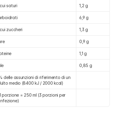
 cui saturi
1,2 g
rboidrati
6,9 g
 cui zuccheri
1,3 g
bre
0,9 g
oteine
1,1 g
le
0,85 g
% delle assunzioni di riferimento di un 
ulto medio (8400 kJ / 2000 kcal)
1 porzione = 250 ml (3 porzioni per 
nfezione)